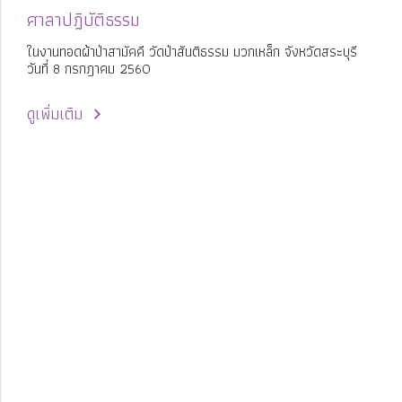
ศาลาปฎิบัติธรรม
ในงานทอดผ้าป่าสามัคคี วัดป่าสันติธรรม มวกเหล็ก จังหวัดสระบุรี
วันที่ 8 กรกฎาคม 2560
ดูเพิ่มเติม