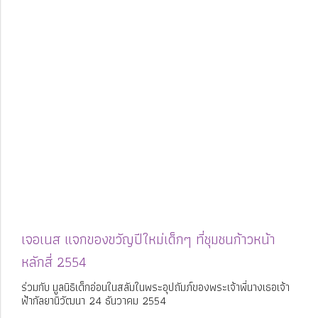
เจอเนส แจกของขวัญปีใหม่เด็กๆ ที่ชุมชนก้าวหน้า
หลักสี่ 2554
ร่วมกับ มูลนิธิเด็กอ่อนในสลัมในพระอุปถัมภ์ของพระเจ้าพี่นางเธอเจ้า
ฟ้ากัลยานิวัฒนา 24 ธันวาคม 2554