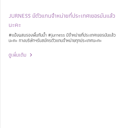
JURNESS มีตัวแทนจำหน่ายที่ประเทศเยอรมันแล้ว
นะคะ
#แป้งผสมรองพื้นกันน้ำ #jurness มีจำหน่ายที่ประเทศเยอรมันแล้ว
นะคะ ทางบริษัทฯรับสมัครตัวแทนจำหน่ายทุกประเทศนะคะ
ดูเพิ่มเติม