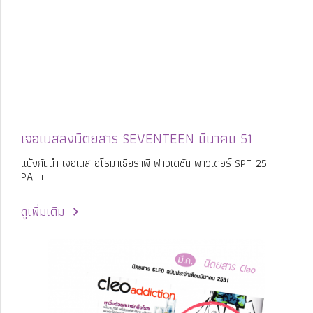
เจอเนสลงนิตยสาร SEVENTEEN มีนาคม 51
แป้งกันน้ำ เจอเนส อโรมาเธียราพี ฟาวเดชัน พาวเดอร์ SPF 25
PA++
ดูเพิ่มเติม