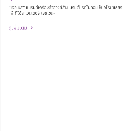
“เจอเนส” แบรนด์เครื่องสำอางสีสันแบรนด์แรกในคอนเซ็ปอโรมาเธียร
าพี ที่ใช้ลาเวนเดอร์ เอสเซน-
ดูเพิ่มเติม