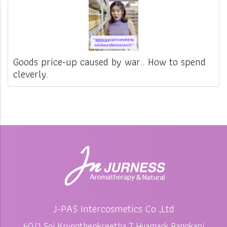
Goods price-up caused by war.. How to spend
cleverly.
J-PAS Intercosmetics Co.,Ltd
60/1 Soi Krungthepkreetha 7 Huamark Bangkapi