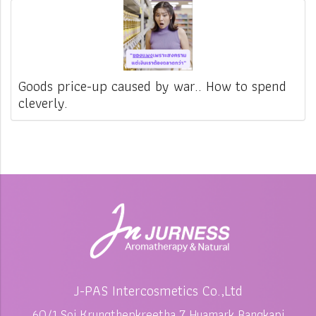
Goods price-up caused by war.. How to spend
cleverly.
J-PAS Intercosmetics Co.,Ltd
60/1 Soi Krungthepkreetha 7 Huamark Bangkapi