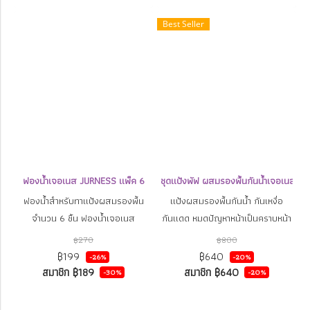
Best Seller
ฟองน้ำเจอเนส JURNESS แพ็ค 6
ชุดแป้งพัฟ ผสมรองพื้นกันน้ำเจอเนส JU
ฟองน้ำสำหรับทาแป้งผสมรองพื้น
แป้งผสมรองพื้นกันน้ำ กันเหงื่อ
จำนวน 6 ชิ้น ฟองน้ำเจอเนส
กันแดด หมดปัญหาหน้าเป็นคราบหน้า
JURNESS เนื้อเนียนละเอียด นุ่มนวล
หมองเมื่อเหงื่อออก นวัตกรรมผง
฿270
฿800
ต่อผิว มีรูพรุนละเอียดช่วยให้ทาแป้ง
แป้งกันน้ำนำเข้าจากญี่ปุ่น อุดมด้วย
฿199
฿640
-26%
-20%
ผสมรองพื้นได้เนียนเรียบ มีสาร
สารสกัดธรรมชาติจาก โสม ผงไข่มุก
สมาชิก
฿189
สมาชิก
฿640
-30%
-20%
แอนตี้แบคทีเรีย
ใช้ลาเวนเดอร์เอสเซนเชียลออยล์
แทนการใช้น้ำหอมสังเคราะห์ ผ่านการ