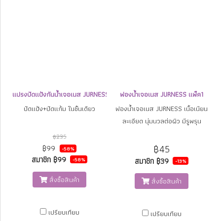
แปรงปัดแป้งกันน้ำเจอเนส JURNESS All in 1 Brush
ฟองน้ำเจอเนส JURNESS แพ็ค1
ปัดแป้ง+ปัดแก้ม ในชิ้นเดียว
ฟองน้ำเจอเนส JURNESS เนื้อเนียน
ละเอียด นุ่มนวลต่อผิว มีรูพรุน
ละเอียดช่วยให้ทาแป้งผสมรองพื้นได้
฿235
เนียนเรียบ มีสารแอนตี้แบคทีเรีย
฿45
฿99
-58%
สมาชิก
฿99
-58%
สมาชิก
฿39
-13%
สั่งซื้อสินค้า
สั่งซื้อสินค้า
เปรียบเทียบ
เปรียบเทียบ