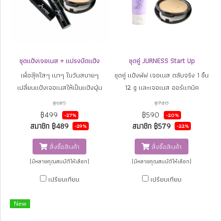
ชุดแป้งเจอเนส + แปรงปัดแป้ง
ชุดคู่ JURNESS Start Up
เพื่อลุ๊คใสๆ เบาๆ ในวันสบายๆ
ชุดคู่ แป้งพัฟ เจอเนส ตลับจริง 1 ชิ้น
เปลี่ยนแป้งเจอเนสให้เป็นแป้งฝุ่น
12 g และเจอเนส ออร์แกนิค
ด้วย แป้งปัดแป้ง All in one
ลาเวนเดอร์ ครีมมี่วอช 50 g 1 ชิ้น
฿685
฿740
สามารถปัดได้ทั้งแป้งและใช้กับบรัช
สำหรับผู้เริ่มต้นใช้เครื่องสำอางเจอ
฿499
฿590
-27%
-20%
ออน หรือ ไฮไลท์ได้
เนส เร่ิมจากปกป้องผิวจากแสงแดด
สมาชิก
฿489
สมาชิก
฿579
-29%
-22%
และมลภาวะด้วยแป้งผสมรองพื้นกัน
สั่งซื้อสินค้า
สั่งซื้อสินค้า
น้ำเจอเนส และทำความสะอาดผิว
ด้วยครีมมี่วอช ชำระล้างฝุ่น ควัน สิ่ง
(มีหลายคุณสมบัติให้เลือก)
(มีหลายคุณสมบัติให้เลือก)
สกปรก และคราบเครื่องสำอาง ได้
เปรียบเทียบ
เปรียบเทียบ
อย่างล้ำลึกโดยไม่ทำร้ายผิว ผ่านการ
ทดสอบการแพ้ระคายเคืองจาก
New
แพทย์ผิวหนัง ทั้ง 2 ผลิตภัณฑ์