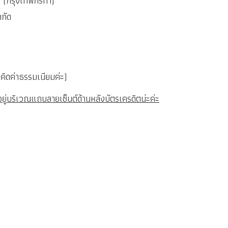
 (กรุงเทพกรีทา)
ำกัด
คิดค่าธรรมเนียมค่ะ)
อยู่บริเวณแถบลายเซ็นต์ด้านหลังบัตรเครดิตน่ะค่ะ