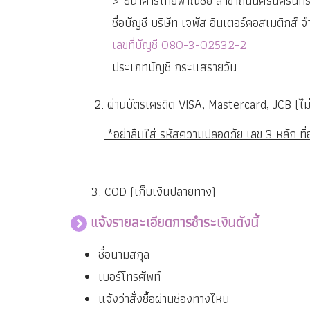
> ธนาคารไทยพาณิชย์ สาขาถนนศรีนครินทร์
ชื่อบัญชี บริษัท เจพัส อินเตอร์คอสเมติกส์ จ
เลขที่บัญชี 080-3-02532-2
ประเภทบัญชี กระแสรายวัน
2. ผ่านบัตรเครดิต VISA, Mastercard, JCB (ไม่
*อย่าลืมใส่ รหัสความปลอดภัย เลข 3 หลัก ที่
3. COD (เก็บเงินปลายทาง)
แจ้งรายละเอียดการชำระเงินดังนี้
ชื่อนามสกุล
เบอร์โทรศัพท์
แจ้งว่าสั่งซื้อผ่านช่องทางไหน