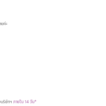
ลยค่ะ
งบริษัทฯ
ภายใน 14 วัน*