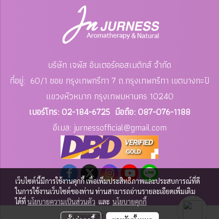
บริษัท เจพัส อินเตอร์คอสเมติกส์ จำกัด
ที่อยู่: 60/1 ซอย กรุงเทพกรีทา 7 ถ.กรุงเทพกรีทา เขตบางกะปิ
แขวงหัวหมาก
กรุงเทพมหานคร 10240
เบอร์โทร: 02-184-6725 มือถือ: 087-076-1188
อีเมล: jurnessofficial
@gmail.com
เว็บไซต์นี้มีการใช้งานคุกกี้ เพื่อเพิ่มประสิทธิภาพและประสบการณ์ที่ดี
ในการใช้งานเว็บไซต์ของท่าน ท่านสามารถอ่านรายละเอียดเพิ่มเติม
ได้ที่
นโยบายความเป็นส่วนตัว
และ
นโยบายคุกกี้
© Copyright by jurness.com