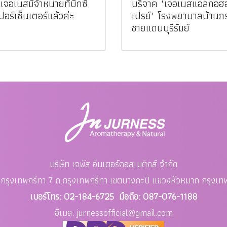
เจอเนสมีจำหน่ายที่บิ๊กซี
บริจาค "เจอเนสแอลกอฮ
ปอร์เซ็นเตอร์แล้วค่ะ
เปรย์" โรงพยาบาลบ้านก
ชายแดนบุรีรัมย์
บริษัท เจพัส อินเตอร์คอสเมติกส์ จำกัด
อย กรุงเทพกรีทา 7 ถ.กรุงเทพกรีทา เขตบางกะปิ แขวงหัวหมาก
กรุงเ
เบอร์โทร: 02-184-6725 มือถือ: 087-076-1188
อีเมล: jurnessofficial
@gmail.com