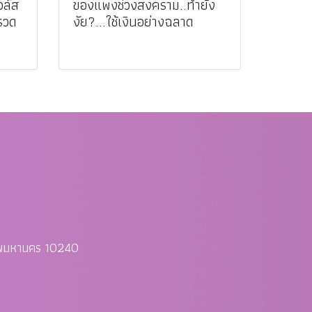
อล์ส
ของแพงช่วงสงคราม..ทำยัง
รวด
งัย?...ใช้เงินอย่างฉลาด
ทพมหานคร 10240