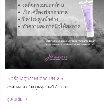
5 วิธีดูแลสุขภาพปลอด PM 2.5
ช่วงนี้ PM เยอะม๊าก ดูแลสุขภาพกันด้วยนะคะ!!
ดูเพิ่มเติม