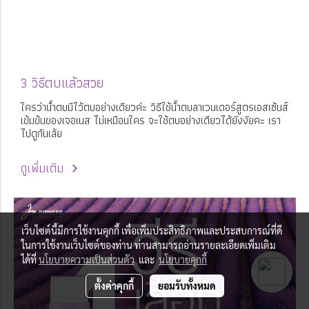
3 วิธีตบแล้วสวย
ใครว่าน้ำตบมีไว้ตบอย่างเดียวค่ะ วิธีใช้น้ำตบลาเวนเดอร์สูตรเอสเซ้นส์
เข้มข้นของเจอเนส ไม่เหมือนใคร จะใช้ตบอย่างเดียวได้ยังงัยคะ เรา
ไปดูกันเล้ย
ดูเพิ่มเติม
เว็บไซต์นี้มีการใช้งานคุกกี้ เพื่อเพิ่มประสิทธิภาพและประสบการณ์ที่ดี
ในการใช้งานเว็บไซต์ของท่าน ท่านสามารถอ่านรายละเอียดเพิ่มเติม
ได้ที่
นโยบายความเป็นส่วนตัว
และ
นโยบายคุกกี้
ตั้งค่าคุกกี้
ยอมรับทั้งหมด