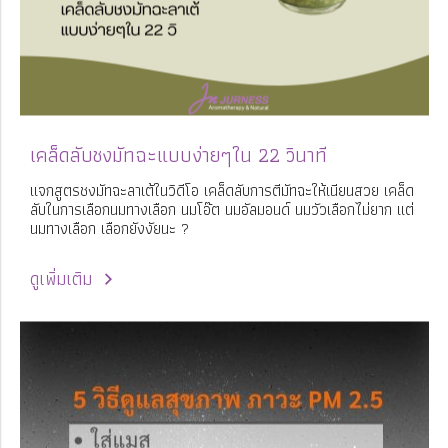
เคล็ดลับชงมัทฉะแบบง่ายๆใน 22 วินาที
แจกสูตรชงมัทฉะลาเต้ในวิดีโอ เคล็ดลับการตีมัทฉะให้เนียนสวย เคล็ด
ลับในการเลือกนมทางเลือก นมโอ๊ต นมอัลมอนด์ นมวัวเลือกไม่ยาก แต่
นมทางเลือก เลือกยังงัยนะ ?
ดูเพิ่มเติม