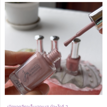
เปิดขวดสีทาเล็บเจอเนส มีอะไรดี ?