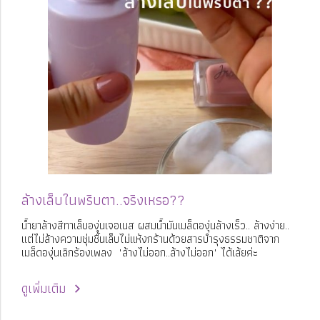
ล้างเล็บในพริบตา..จริงเหรอ??
น้ำยาล้างสีทาเล็บองุ่นเจอเนส ผสมน้ำมันเมล็ดองุ่นล้างเร็ว.. ล้างง่าย..
แต่ไม่ล้างความชุ่มชื้นเล็บไม่แห้งกร้านด้วยสารบำรุงธรรมชาติจาก
เมล็ดองุ่นเลิกร้องเพลง "ล้างไม่ออก..ล้างไม่ออก" ได้เล้ยค่ะ
ดูเพิ่มเติม