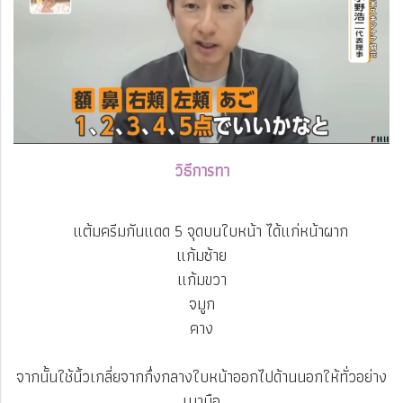
วิธีการทา
แต้มครีมกันแดด 5 จุดบนใบหน้า ได้แก่หน้าผาก
แก้มซ้าย
แก้มขวา
จมูก
คาง
จากนั้นใช้นิ้วเกลี่ยจากกึ่งกลางใบหน้าออกไปด้านนอกให้ทั่วอย่าง
เบามือ