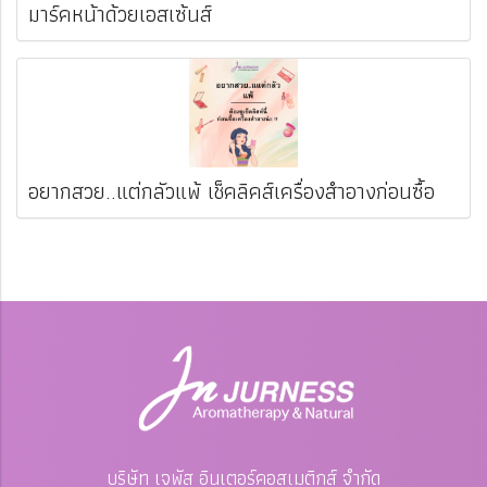
มาร์คหน้าด้วยเอสเซ้นส์
อยากสวย..แต่กลัวแพ้ เช็คลิคส์เครื่องสำอางก่อนซื้อ
บริษัท เจพัส อินเตอร์คอสเมติกส์ จำกัด