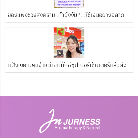
ของแพงช่วงสงคราม..ทำยังงัย?...ใช้เงินอย่างฉลาด
แป้งเจอเนสมีจำหน่ายที่บิ๊กซีซุปเปอร์เซ็นเตอร์แล้วค่ะ