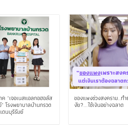
จาค "เจอเนสแอลกอฮอล์ส
ของแพงช่วงสงคราม..ทำย
ย์" โรงพยาบาลบ้านกรวด
งัย?...ใช้เงินอย่างฉลาด
ดนบุรีรัมย์