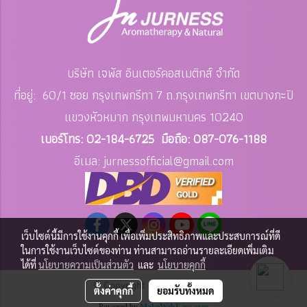
บริษัท เจพัส อินเตอร์คอสเมติกส์ จำกัด
ที่อยู่: 60/1 ซอย กรุงเทพกรีทา 7 ถ.กรุงเทพกรีทา เขตบางกะปิ
แขวงหัวหมาก
กรุงเทพมหานคร 10240
เบอร์โทร: 02-184-6725 มือถือ: 087-076-1188
อีเมล: jurnessofficial
@gmail.com
เว็บไซต์นี้มีการใช้งานคุกกี้ เพื่อเพิ่มประสิทธิภาพและประสบการณ์ที่ดี
ในการใช้งานเว็บไซต์ของท่าน ท่านสามารถอ่านรายละเอียดเพิ่มเติม
ได้ที่
นโยบายความเป็นส่วนตัว
และ
นโยบายคุกกี้
© Copyright by jurness.com
ตั้งค่าคุกกี้
ยอมรับทั้งหมด
Powered by
MakeWebEasy.com