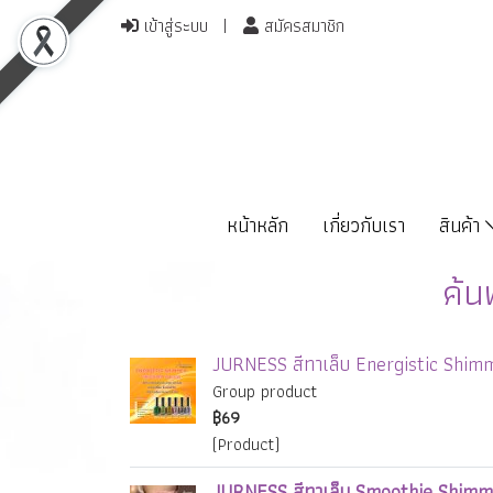
เข้าสู่ระบบ
สมัครสมาชิก
หน้าหลัก
เกี่ยวกับเรา
สินค้า
ค้น
JURNESS สีทาเล็บ Energistic Shim
Group product
฿69
(Product)
JURNESS สีทาเล็บ Smoothie Shimm