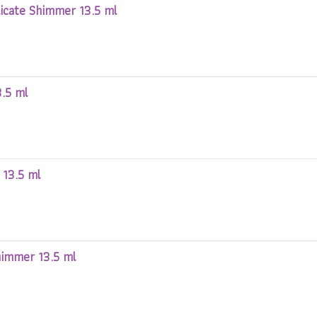
licate Shimmer 13.5 ml
3.5 ml
 13.5 ml
Shimmer 13.5 ml