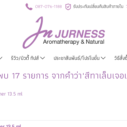
087-076-1188
รับประกันเปลี่ยนคืนสินค้าภายใน
รีวิว/บิวตี้ ทิปส์
ประชาสัมพันธ์/โปรโมชั่น
วิธีสั่ง
พบ 17 รายการ จากคำว่า"สีทาเล็บเจอ
mer 13.5 ml
er 13.5 ml