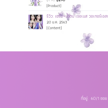
(Product)
รีวิว: เซรั่ม+น้ำตบ เจอเนส วอเทอร์เอส
20 ม.ค. 2563
(Content)
ที่อยู่: 60/1 ซ