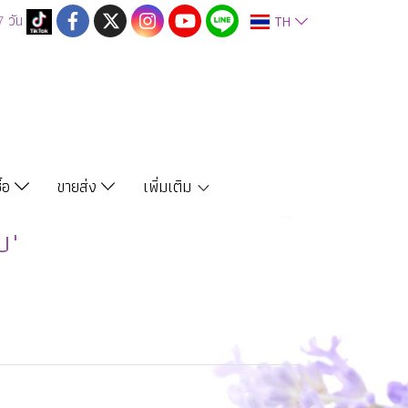
7
วัน
TH
ซื้อ
ขายส่ง
เพิ่มเติม
บ"