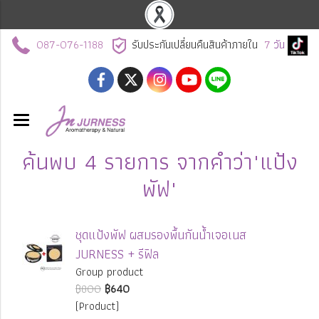
087-076-1188
รับประกันเปลี่ยนคืนสินค้าภายใน
7
วัน
ค้นพบ 4 รายการ จากคำว่า"แป้ง
พัฟ"
ชุดแป้งพัฟ ผสมรองพื้นกันน้ำเจอเนส
JURNESS + รีฟิล
Group product
฿800
฿640
(Product)