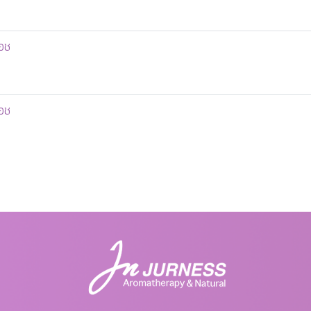
วอช
วอช