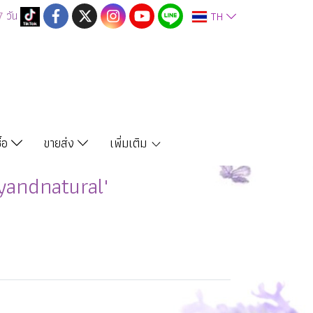
7
วัน
TH
ซื้อ
ขายส่ง
เพิ่มเติม
yandnatural"