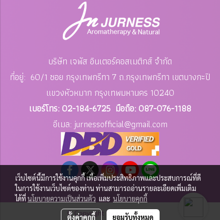
บริษัท เจพัส อินเตอร์คอสเมติกส์ จำกัด
ที่อยู่: 60/1 ซอย กรุงเทพกรีทา 7 ถ.กรุงเทพกรีทา เขตบางกะปิ
แขวงหัวหมาก
กรุงเทพมหานคร 10240
เบอร์โทร: 02-184-6725 มือถือ: 087-076-1188
อีเมล: jurnessofficial
@gmail.com
เว็บไซต์นี้มีการใช้งานคุกกี้ เพื่อเพิ่มประสิทธิภาพและประสบการณ์ที่ดี
ในการใช้งานเว็บไซต์ของท่าน ท่านสามารถอ่านรายละเอียดเพิ่มเติม
ได้ที่
นโยบายความเป็นส่วนตัว
และ
นโยบายคุกกี้
© Copyright by jurness.com
ตั้งค่าคุกกี้
ยอมรับทั้งหมด