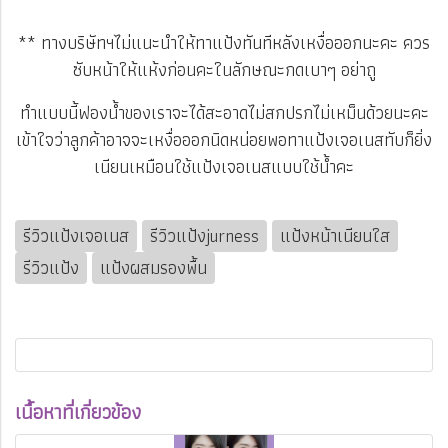
** ทางบริษัทฯไม่แนะนำให้ทาแป้งทันทีหลังเหงื่อออกนะคะ ควร
ซับหน้าให้แห้งก่อนคะในลักษณะกดเบาๆ อย่าถู
ทำแบบนี้ฟองน้ำของเราจะได้สะอาดไม่สกปรกไม่เหม็นด้วยนะคะ
เข้าใจว่าลูกค้าอาจจะเหงื่อออกนิดหน่อยพอทาแป้งเจอเนสทับก็ยิ่ง
เนียนเหมือนใช้แป้งเจอเนสแบบใช้น้ำคะ
รีวิวแป้งเจอเนส
รีวิวแป้งjurness
แป้งหน้าเนียนใส
รีวิวแป้ง
แป้งผสมรองพื้น
เนื้อหาที่เกี่ยวข้อง