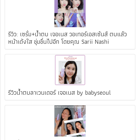
รีวิว: เซรั่ม+น้ำตบ เจอเนส วอเทอร์เอสเซ้นส์ ตบแล้ว
หน้าเด้งใส ชุ่มชื่นไปอีก โดยคุณ Sarii Nashi
รีวิวน้ำตบลาเวนเดอร์ เจอเนส by babyseoul