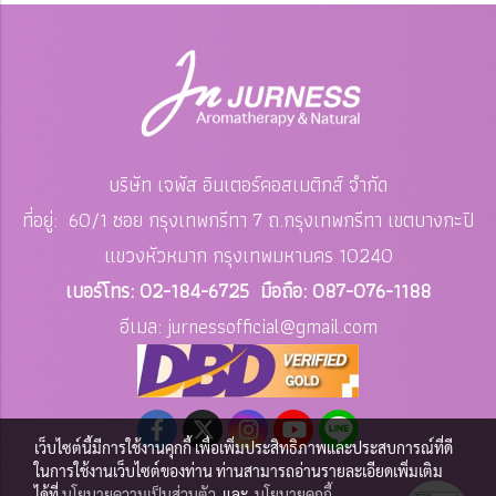
บริษัท เจพัส อินเตอร์คอสเมติกส์ จำกัด
ที่อยู่: 60/1 ซอย กรุงเทพกรีทา 7 ถ.กรุงเทพกรีทา เขตบางกะปิ
แขวงหัวหมาก
กรุงเทพมหานคร 10240
เบอร์โทร: 02-184-6725 มือถือ: 087-076-1188
อีเมล: jurnessofficial
@gmail.com
เว็บไซต์นี้มีการใช้งานคุกกี้ เพื่อเพิ่มประสิทธิภาพและประสบการณ์ที่ดี
ในการใช้งานเว็บไซต์ของท่าน ท่านสามารถอ่านรายละเอียดเพิ่มเติม
ได้ที่
นโยบายความเป็นส่วนตัว
และ
นโยบายคุกกี้