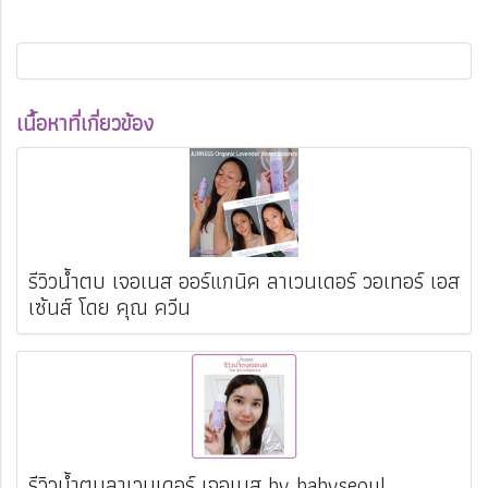
เนื้อหาที่เกี่ยวข้อง
รีวิวน้ำตบ เจอเนส ออร์แกนิค ลาเวนเดอร์ วอเทอร์ เอส
เซ้นส์ โดย คุณ ควีน
รีวิวน้ำตบลาเวนเดอร์ เจอเนส by babyseoul