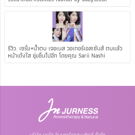
รีวิว: เซรั่ม+น้ำตบ เจอเนส วอเทอร์เอสเซ้นส์ ตบแล้ว
หน้าเด้งใส ชุ่มชื่นไปอีก โดยคุณ Sarii Nashi
บริษัท เจพัส อินเตอร์คอสเมติกส์ จำกัด