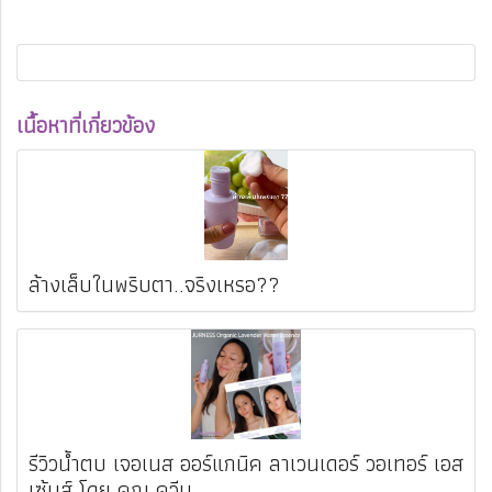
เนื้อหาที่เกี่ยวข้อง
ล้างเล็บในพริบตา..จริงเหรอ??
รีวิวน้ำตบ เจอเนส ออร์แกนิค ลาเวนเดอร์ วอเทอร์ เอส
เซ้นส์ โดย คุณ ควีน