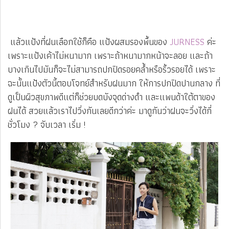
แล้วแป้งที่ฝนเลือกใช้ก็คือ แป้งผสมรองพื้นของ
JURNESS
ค่ะ
เพราะแป้งเค้าไม่หนามาก เพราะถ้าหนามากหน้าจะลอย และถ้า
บางเกินไปมันก็จะไม่สามารถปกปิดรอยคล้ำหรือริ้วรอยได้ เพราะ
ฉะนั้นแป้งตัวนี้ตอบโจทย์สำหรับฝนมาก ให้การปกปิดปานกลาง ที่
ดูเป็นผิวสุขภาพดีแต่ก็ช่วยบดบังจุดด่างดำ และแพนด้าใต้ตาของ
ฝนได้ สวยแล้วเราไปวิ่งกันเลยดีกว่าค่ะ มาดูกันว่าฝนจะวิ่งได้กี่
ชั่วโมง ? จับเวลา เริ่ม !