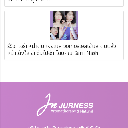
รีวิว: เซรั่ม+น้ำตบ เจอเนส วอเทอร์เอสเซ้นส์ ตบแล้ว
หน้าเด้งใส ชุ่มชื่นไปอีก โดยคุณ Sarii Nashi