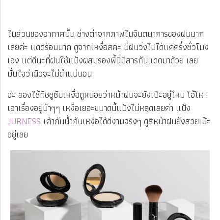
ในส่วนของอากาศนั้น ช่างต่าจากภาพในจินตนาการของฝนมาก
เลยค่ะ แดดร้อนมาก ดูจากเหงื่อสิคะ นี่ฝนวิ่งไปได้แค่ครึ่งชั่วโมง
เอง แต่ดีนะที่ฝนใช้แป้งผสมรองพื้นี่มีสารกันแดดมาด้วย เลย
มั่นใจว่าผิวจะไม่ดำแน่นอน
อ่ะ ลองใช้ทิชชูซับเหงื่อดูหน่อยว่าหน้าฝนจะยังเป๊ะอยู่ไหม โอ้โห !
เอาเรื่องอยู่น้าๆๆ เหงื่อเยอะขนาดนี้แป้งไม่หลุดเลยค่า แป้ง
JURNESS
เค้ากันน้ำกันเหงื่อได้ดีงามจริงๆ ดูสิหน้าฝนยังสวยเป๊ะ
อยู่เลย