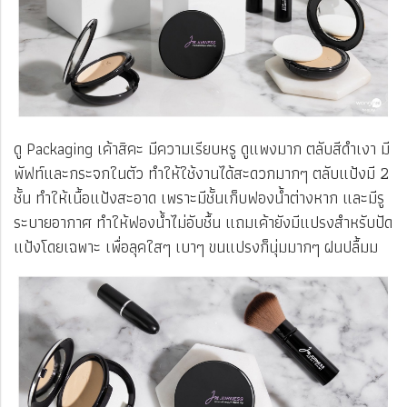
ดู Packaging เค้าสิคะ มีความเรียบหรู ดูแพงมาก ตลับสีดำเงา มี
พัฟท์และกระจกในตัว ทำให้ใช้งานได้สะดวกมากๆ ตลับแป้งมี 2
ชั้น ทำให้เนื้อแป้งสะอาด เพราะมีชั้นเก็บฟองน้ำต่างหาก และมีรู
ระบายอากาศ ทำให้ฟองน้ำไม่อับชื้น แถมเค้ายังมีแปรงสำหรับปัด
แป้งโดยเฉพาะ เพื่อลุคใสๆ เบาๆ ขนแปรงก็นุ่มมากๆ ฝนปลื้มม