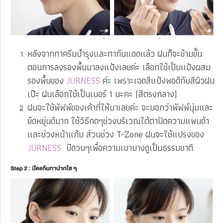
หลังจากทาครีมบำรุงและทากันแดดแล้ว ฝนก็จะข้ามขั้น
ตอนการลงรองพื้นมาลงแป้งเลยค่ะ เลือกใช้เป็นแป้งผสม
รองพื้นของ
JURNESS
ค่ะ เพราะเฉดสีแป้งพอดีกับสีผิวฝน
เป๊ะ ฝนเลือกใช้เป็นเบอร์ 1 นะคะ (สีตรงกลาง)
ฝนจะใช้พัฟพ์ของเค้าที่ให้มาเลยค่ะ จะบอกว่าพัฟพ์นุ่มและ
ยืดหยุ่นดีมาก ใช้วิธีกดๆช่วงบริเวณใต้ตาปิดความแพนด้า
และช่วงหน้าแก้ม ส่วนช่วง T-Zone ฝนจะใช้แปรงของ
JURNESS
ปัดวนๆเพื่อความเบาบางดูเป็นธรรมชาติ