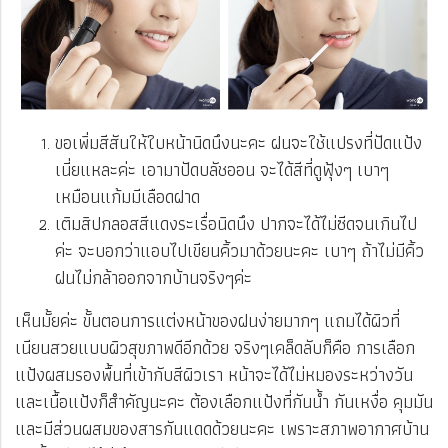
ขอเพิ่มสีสันให้ใบหน้านิดนึงนะคะ ฝนจะใช้แปรงที่ปัดแป้ง
เนี่ยแหละค่ะ เอามาปัดบลัชออน จะได้สีที่ดูฟุ้งๆ เบาๆ
เหมือนแก้มมีเลือดฝาด
เติมสิปกลอสสีแดงระเรื่อนิดนึง ปากจะได้ไม่ซีดจนเกินไป
ค่ะ จะบอกว่าแอบไปเขียนคิ้วมาด้วยนะคะ เบาๆ ถ้าไม่มีคิ้ว
ฝนไม่กล้าออกจากบ้านจริงๆค่ะ
เห็นมั้ยค่ะ ขั้นตอนการแต่งหน้าของฝนง่ายมากๆ แถมได้ผิวที่
เนียนสวยแบบผิวสุขภาพดีอีกด้วย จริงๆเคล็ดลับก็คือ การเลือก
แป้งผสมรองพื้นที่เข้ากับสีผิวเรา หน้าจะได้ไม่หมองระหว่างวัน
และเนื้อแป้งก็สำคัญนะคะ ต้องเลือกแป้งที่กันน้ำ กันเหงื่อ คุมมัน
และมีส่วนผสมของสารกันแดดด้วยนะคะ เพราะสภาพอากาศบ้าน