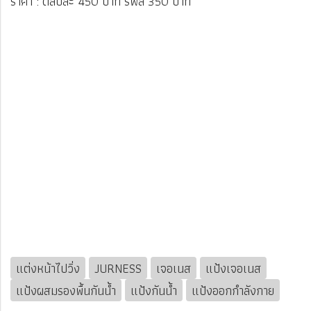
ราคา : ตลับละ 450 บาท รีฟิล 350 บาท
แต่งหน้าไปวิ่ง
JURNESS
เจอเนส
แป้งเจอเนส
แป้งผสมรองพื้นกันน้ำ
แป้งกันน้ำ
แป้งออกกำลังกาย