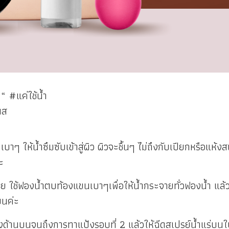
“ #แค่ใช้น้ำ
นส
เบาๆ ให้น้ำซึมซับเข้าสู่ผิว ผิวจะชื้นๆ ไม่ถึงกับเปียกหรือ
ะ
้อย ใช้ฟองน้ำตบท้องแขนเบาๆเพื่อให้น้ำกระจายทั่วฟองน้ำ 
บนค่ะ
้านบนจนถึงการทาแป้งรอบที่ 2 แล้วให้ฉีดสเปรย์น้ำแร่บนใบหน