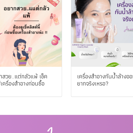
สวย..แต่กลัวแพ้ เช็ค
เครื่องสำอางกันน้ำล้างอ
์เครื่องสำอางก่อนซื้อ
ยากจริงเหรอ?