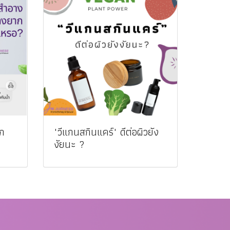
อก
"วีแกนสกินแคร์" ดีต่อผิวยัง
งัยนะ ?