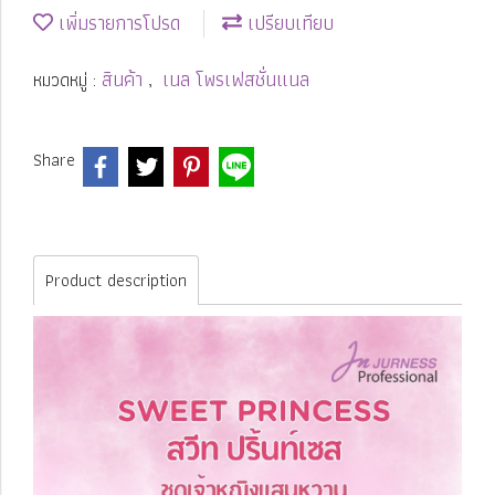
เพิ่มรายการโปรด
เปรียบเทียบ
สินค้า
เนล โพรเฟสชั่นแนล
หมวดหมู่ :
,
Share
Product description