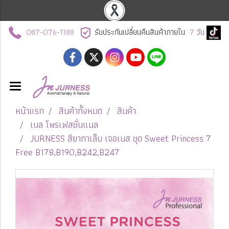
087-076-1188
รับประกันเปลี่ยนคืนสินค้าภายใน
7
วัน
หน้าแรก
สินค้าทั้งหมด
สินค้า
เนล โพรเฟสชั่นแนล
JURNESS สียาทาเล็บ เจอเนส ชุด Sweet Princess 7
Free B178,B190,B242,B247