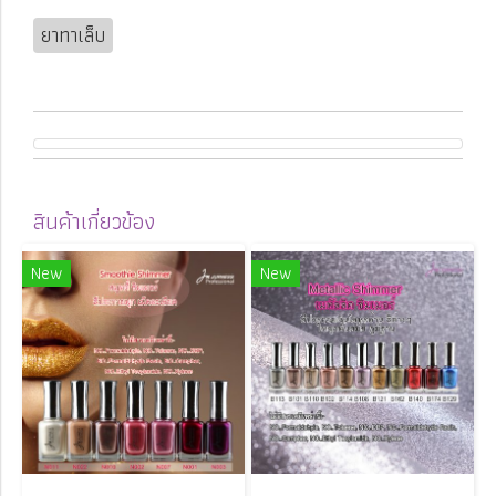
ยาทาเล็บ
สินค้าเกี่ยวข้อง
New
New