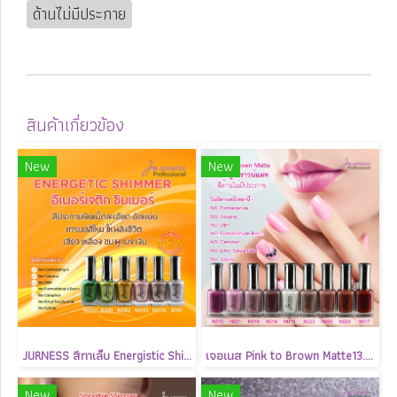
ด้านไม่มีประกาย
สินค้าเกี่ยวข้อง
New
New
JURNESS สีทาเล็บ Energistic Shimmer 13.5 ml
เจอเนส Pink to Brown Matte13.5 ml
New
New