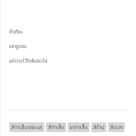
คำเตือน
อย่าสูดดม
อย่าวางไว้ใกล้เปลวไฟ
สีทาเล็บเจอเนส
สีทาเล็บ
ยาทาเล็บ
สีด้าน
สีแมท