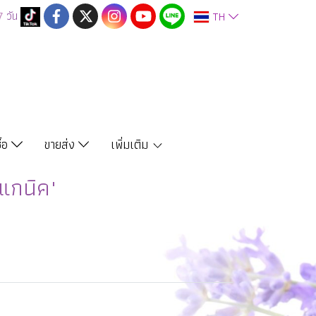
7
วัน
TH
ซื้อ
ขายส่ง
เพิ่มเติม
แกนิค"