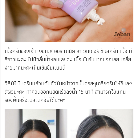
เนื้อครีมของเจ้า เจอเนส ออร์แกนิค ลาเวนเดอร์ ซันสกรีน เนื้อ มี
สีขาวนะคะ ไม่มีกลิ่นน้ำหอมเลยค่ะ เนื้อเข้มข้นมากบอกเลย เกลี่ย
ง่ายมากนะคะเห็นเข้มข้นแบบนี้
วิธีใช้ บีบครีมแล้วแต้มทั่วใบหน้าจากนั้นค่อยๆเกลี่ยครีมให้ซึมลง
สู่ผิวนะคะ ทาก่อนออกแดดหรือลงน้ำ 15 นาที สามารถใช้แทน
รองพื้นหรือเบสเมคอัพได้นะคะ