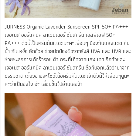
JURNESS Organic Lavender Sunscreen SPF 50+ PA+++
เจอเนส ออร์แกนิค ลาเวนเดอร์ ซันสกรีน เอสพีเอฟ 50+
PA+++ ตัวนี้เป็นครีมกันแเดดนะคะเพื่อนๆ ป้องกันแสงแดด กัน
น้ำ กันเหงื่อ อีกด้วย ช่วยปกป้องผิวจากรังสี UVA และ UVB และ
ช่วยชะลอการเกิดริ้วรอย ฝ้า กระที่เกิดจากแสงแดด อีกด้วยค่ะ
เจอเนส ออร์แกนิค ลาเวนเดอร์ ซันสกรีน ชื่อก็บอกแล้วว่ามาจาก
ธรรมชาติ เดี๋ยวอายจะโชว์เนื้อครีมกันเเดดเจ้าตัวนี้ให้เพื่อนๆดูนะ
คะว่าเป็นยังไง อ่ะ เลื่อนขึ้นไปอ่านเลยจ้า