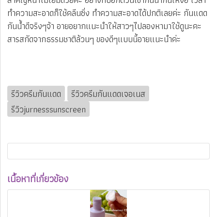
ทำความสะอาดก็ใช้คลีนซิ่ง ทำความสะอาดได้ปกติเลยค่ะ กันแดด
กันน้ำดีจริงๆจ้า อายอยากแนะนำให้สาวๆไปลองหามาใช้ดูนะคะ
สารสกัดจากธรรมชาติล้วนๆ ของดีๆแบบนี้อายแนะนำค่ะ ​​​​​
รีวิวครีมกันแดด
รีวิวครีมกันแดดเจอเนส
รีวิวjurnesssunscreen
เนื้อหาที่เกี่ยวข้อง