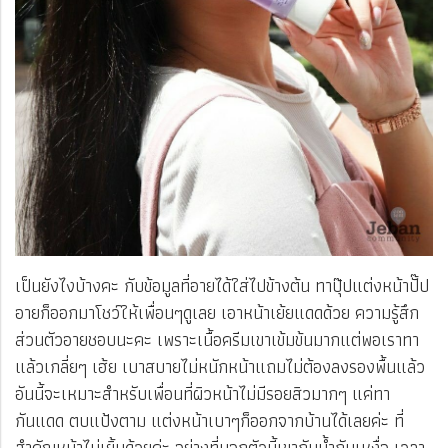
เป็นยังไงบ้างคะ กับข้อมูลที่อายได้ใส่ไปข้างต้น ทาปุ๊ปแต่งหน้าปั๊ป
อายก็ออกมาโชว์ให้เพื่อนๆดูเลย เอาหน้าเย้ยแดดด้วย ความรู้สึก
ส่วนตัวอายชอบนะคะ เพราะเนื้อครีมเขาเข้มข้นมากแต่พอเราทา
แล้วเกลี่ยๆ เฮ้ย เบาสบายไม่หนักหน้าแถมไม่ต้องลงรองพื้นแล้ว
อันนี้จะเหมาะสำหรับเพื่อนที่ผิวหน้าไม่มีรอยสิวมากๆ แค่ทา
กันแดด ตบแป้งตาม แต่งหน้าเบาๆก็ออกจากบ้านได้เลยค่ะ ที่
สำคัญหน้าไม่เยิ้มด้วยค่ะ อย่างที่บอกตัวนี้เขากันน้ำกันเหงื่อ เวลา