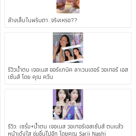
ล้างเล็บในพริบตา..จริงเหรอ??
รีวิวน้ำตบ เจอเนส ออร์แกนิค ลาเวนเดอร์ วอเทอร์ เอส
เซ้นส์ โดย คุณ ควีน
รีวิว: เซรั่ม+น้ำตบ เจอเนส วอเทอร์เอสเซ้นส์ ตบแล้ว
หน้าเด้งใส ชุ่มชื่นไปอีก โดยคุณ Sarii Nashi