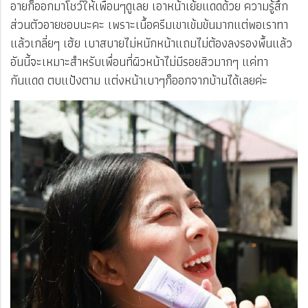
อายก็ออกมาโชว์ให้เพื่อนๆดูเลย เอาหน้าเย้ยแดดด้วย ความรู้สึก
ส่วนตัวอายชอบนะคะ เพราะเนื้อครีมเขาเข้มข้นมากแต่พอเราทา
แล้วเกลี่ยๆ เฮ้ย เบาสบายไม่หนักหน้าแถมไม่ต้องลงรองพื้นแล้ว
อันนี้จะเหมาะสำหรับเพื่อนที่ผิวหน้าไม่มีรอยสิวมากๆ แค่ทา
กันแดด ตบแป้งตาม แต่งหน้าเบาๆก็ออกจากบ้านได้เลยค่ะ