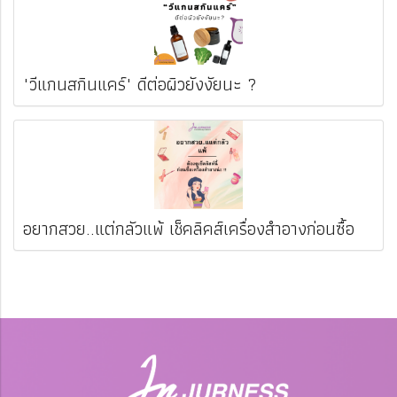
"วีแกนสกินแคร์" ดีต่อผิวยังงัยนะ ?
อยากสวย..แต่กลัวแพ้ เช็คลิคส์เครื่องสำอางก่อนซื้อ