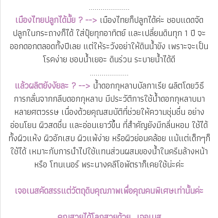
.....................
เมืองไทยปลูกได้มั้ย ? -->
เมืองไทยก็ปลูกได้ค่ะ ชอบแดดจัด
ปลูกในกระถางก็ได้ ใส่ปุ๋ยทุกอาทิตย์ และเปลี่ยนดินทุก 1 ปี จะ
ออกดอกตลอดทั้งปีเลย แต่ให้ระวังอย่าให้ดินน้ำขัง เพราะจะเป็น
โรคง่าย ชอบน้ำเยอะ ดินร่วน ระบายน้ำได้ดี
....................
แล้วผลิตยังงัยละ ? -->
น้ำดอกกุหลาบบัลกาเรีย ผลิตโดยวิธี
การกลั่นจากกลีบดอกกุหลาบ มีประวัติการใช้น้ำดอกกุหลาบมา
หลายศตวรรษ เนื่องด้วยคุณสมบัติที่ช่วยให้ความชุ่มชื่น อย่าง
อ่อนโยน ผิวสดชื่น และอ่อนเยาว์ขึ้น ที่สำคัญยังมีกลิ่นหอม ใช้ได้
ทั้งผิวแห้ง ผิวอักเสบ ผิวแพ้ง่าย หรือผิวย่อนคล้อย แม้แต่เด็กๆก็
ใช้ได้ เหมาะกับการนำไปใช้แทนส่วนผสมของน้ำในครีมล้างหน้า
หรือ โทนเนอร์ พระนางคลีโอพัตราก็เคยใช้น่ะค่ะ
เจอเนสคัดสรรแต่วัตถุดิบคุณภาพเพื่อคุณคนพิเศษเท่านั้นค่ะ
คุณสวยได้โลกสวยด้วย.. เจอเนส