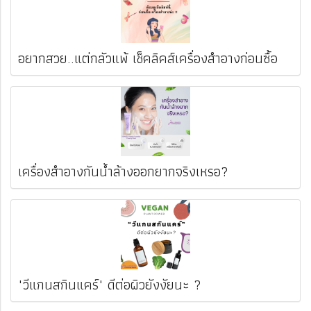
อยากสวย..แต่กลัวแพ้ เช็คลิคส์เครื่องสำอางก่อนซื้อ
เครื่องสำอางกันน้ำล้างออกยากจริงเหรอ?
"วีแกนสกินแคร์" ดีต่อผิวยังงัยนะ ?