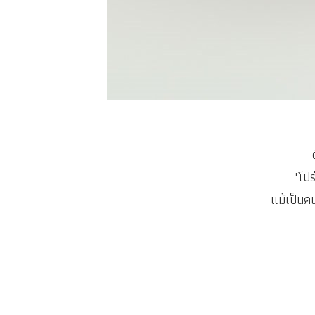
"โปร
แม้เป็นคน