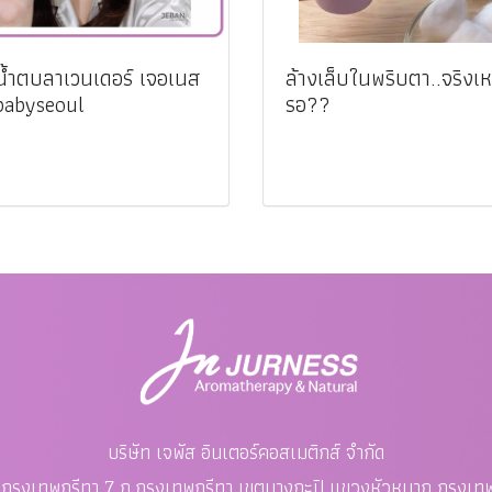
วน้ำตบลาเวนเดอร์ เจอเนส
ล้างเล็บในพริบตา..จริงเห
babyseoul
รอ??
บริษัท เจพัส อินเตอร์คอสเมติกส์ จำกัด
อย กรุงเทพกรีทา 7 ถ.กรุงเทพกรีทา เขตบางกะปิ แขวงหัวหมาก
กรุงเ