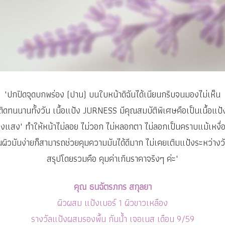
"ปกปิดจุดบกพร่อง (ปาน) บนใบหน้าดิฉันได้เนียนกริบจนมองไม่เห็น
ติดทนนานทั้งวัน เนื้อแป้ง JURNESS มีคุณสมบัติพิเศษคือเป็นเนื้อแป้
่งแสง" ทำให้หน้าไม่ลอย ไม่วอก ไม่หลอกตา ไม่ลอกเป็นคราบแม้เหงื
ผิวมันง่ายก็สามารถช่วยคุมความมันได้ดีมาก ไม่เคยเติมแป้งระหว่างวั
สรุปโดยรวมคือ คุมค่าเกินราคาจริงๆ ค่ะ"
คุณ ธนฉัตรภกร สกุลยา
ผิวผสม แป้งเบอร์ 1 ผิวขาวเหลือง
รางวัลแป้งผสมรองพื้น กันน้ำ เจอเนส เดือน 9/59