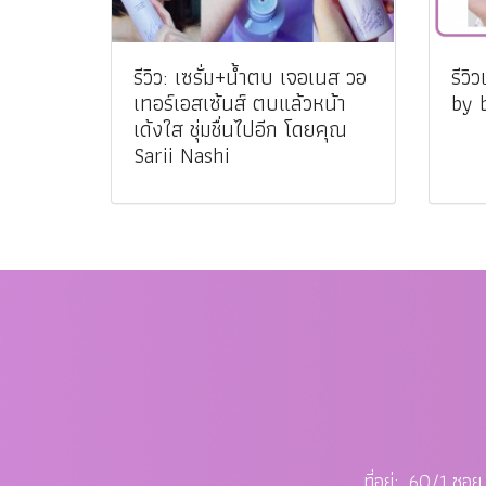
รีวิว: เซรั่ม+น้ำตบ เจอเนส วอ
รีวิ
เทอร์เอสเซ้นส์ ตบแล้วหน้า
by 
เด้งใส ชุ่มชื่นไปอีก โดยคุณ
Sarii Nashi
ที่อยู่: 60/1 ซ