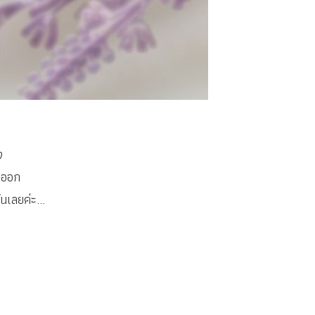
ง
่อออก
นเลยค่ะ...