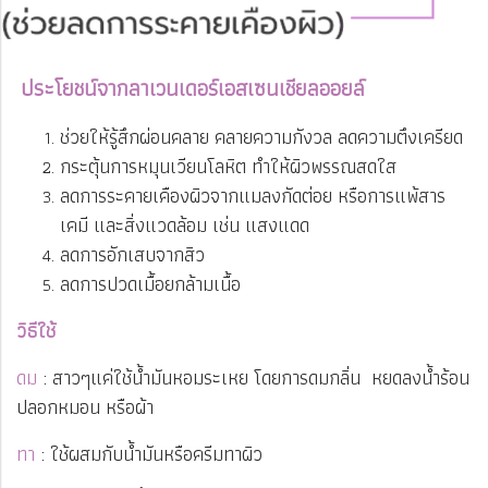
ประโยชน์จากลาเวนเดอร์เอสเซนเชียลออยล์
ช่วยให้รู้สึกผ่อนคลาย คลายความกังวล ลดความตึงเครียด
กระตุ้นการหมุนเวียนโลหิต ทำให้ผิวพรรณสดใส
ลดการระคายเคืองผิวจากแมลงกัดต่อย หรือการแพ้สาร
เคมี และสิ่งแวดล้อม เช่น แสงแดด
ลดการอักเสบจากสิว
ลดการปวดเมื้อยกล้ามเนื้อ
วิธีใช้
ดม
: สาวๆแค่ใช้น้ำมันหอมระเหย โดยการดมกลิ่น หยดลงน้ำร้อน
ปลอกหมอน หรือผ้า
ทา
: ใช้ผสมกับน้ำมันหรือครีมทาผิว