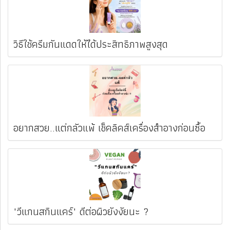
วิธีใช้ครีมกันแดดให้ได้ประสิทธิภาพสูงสุด
อยากสวย..แต่กลัวแพ้ เช็คลิคส์เครื่องสำอางก่อนซื้อ
"วีแกนสกินแคร์" ดีต่อผิวยังงัยนะ ?