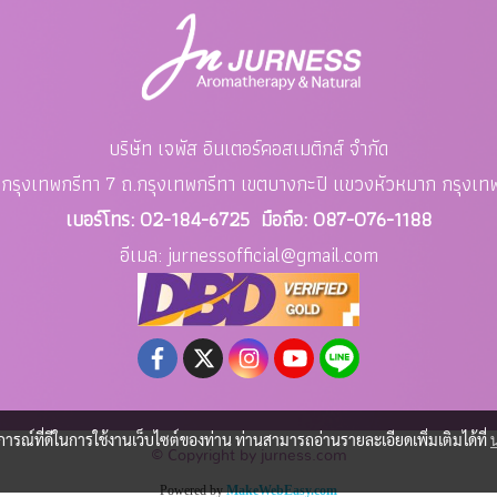
บริษัท เจพัส อินเตอร์คอสเมติกส์ จำกัด
อย กรุงเทพกรีทา 7 ถ.กรุงเทพกรีทา เขตบางกะปิ แขวงหัวหมาก
กรุงเ
เบอร์โทร: 02-184-6725 มือถือ: 087-076-1188
อีเมล: jurnessofficial
@gmail.com
บการณ์ที่ดีในการใช้งานเว็บไซต์ของท่าน ท่านสามารถอ่านรายละเอียดเพิ่มเติมได้ที่
© Copyright by jurness.com
Powered by
MakeWebEasy.com