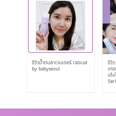
รีวิวน้ำตบลาเวนเดอร์ เจอเนส
รีวิ
by babyseoul
เทอร
เด้ง
Sari