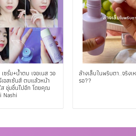
ว: เซรั่ม+น้ำตบ เจอเนส วอ
ล้างเล็บในพริบตา..จริงเห
์เอสเซ้นส์ ตบแล้วหน้า
รอ??
ใส ชุ่มชื่นไปอีก โดยคุณ
i Nashi