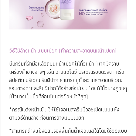
วิธีใช้ล้างหน้า แบบเปียก (ทำความสะอาดบนหน้าเปียก)
บีบครีมที่ฝ่ามือแล้วถูบนหน้าเปียกให้ทั่วหน้า (หากมีคราบ
เครื่องสำอางจางๆ เช่น อายแชโดว์ บริเวณรอบดวงตา หรือ
ลิปสติก บริเวณ ริมฝีปาก สามารถถูทำความสะอาดบริเวณ
รอบดวงตาและริมฝีปากได้อย่างอ่อนโยน โดยใช้นิ้วนางถูวนๆ
(นิ้วนางเป็นนิ้วที่อ่อนโยนต่อผิวหน้าที่สุด)
*กรณีแต่งหน้าเข้ม ให้ใช้เจอเนสครีมมี่วอชเช็ดแบบแห้ง
ตามวิธีด้านล่าง ก่อนการล้างแบบเปียก
*สามารถล้างแป้งผสมรองพื้นกันน้ำเจอเนสได้โดยใช้วิธีแบบ