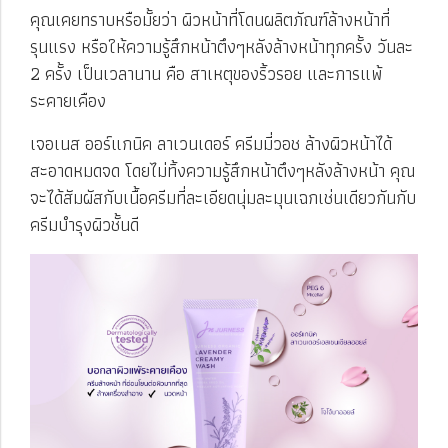
คุณเคยทราบหรือมั้ยว่า ผิวหน้าที่โดนผลิตภัณฑ์ล้างหน้าที่
รุนแรง หรือให้ความรู้สึกหน้าตึงๆหลังล้างหน้าทุกครั้ง วันละ
2 ครั้ง เป็นเวลานาน คือ สาเหตุของริ้วรอย และการแพ้
ระคายเคือง
เจอเนส ออร์แกนิค ลาเวนเดอร์ ครีมมี่วอช ล้างผิวหน้าได้
สะอาดหมดจด โดยไม่ทิ้งความรู้สึกหน้าตึงๆหลังล้างหน้า คุณ
จะได้สัมผัสกับเนื้อครีมที่ละเอียดนุ่มละมุนเฉกเช่นเดียวกันกับ
ครีมบำรุงผิวชั้นดี