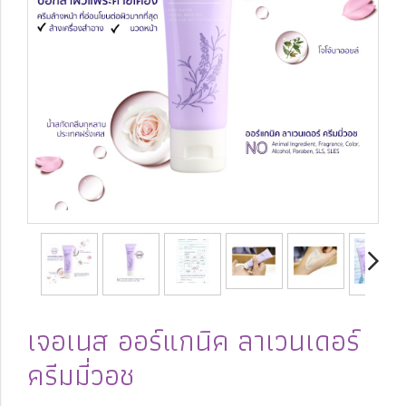
เจอเนส ออร์แกนิค ลาเวนเดอร์
ครีมมี่วอช