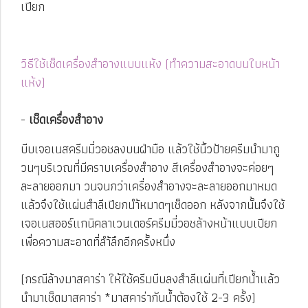
เปียก
วิธีใช้เช็ดเครื่องสำอางแบบแห้ง (ทำความสะอาดบนใบหน้า
แห้ง)
-
เช็ดเครื่องสำอาง
บีบเจอเนสครีมมี่วอชลงบนฝ่ามือ แล้วใช้นิ้วป้ายครีมนำมาถู
วนๆบริเวณที่มีคราบเครื่องสำอาง สีเครื่องสำอางจะค่อยๆ
ละลายออกมา วนจนกว่าเครื่องสำอางจะละลายออกมาหมด
แล้วจึงใช้แผ่นสำลีเปียกนำ้หมาดๆเช็ดออก หลังจากนั้นจึงใช้
เจอเนสออร์แกนิคลาเวนเดอร์ครีมมี่วอชล้างหน้าแบบเปียก
เพื่อความสะอาดที่ลำ้ลึกอีกครั้งหนึ่ง
(กรณีล้างมาสคาร่า ให้ใช้ครีมบีบลงสำลีแผ่นที่เปียกน้ำแล้ว
นำมาเช็ดมาสคาร่า *มาสคาร่ากันน้ำต้องใช้ 2-3 ครั้ง)