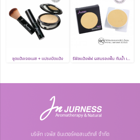
ชุดแป้งเจอเนส + แปรงปัดแป้ง
รีฟิลแป้งพัฟ ผสมรองพื้น กันน้ำ เจอเนส JURNESS Aromatherapy Foundation Powder SPF 25 PA++
บริษัท เจพัส อินเตอร์คอสเมติกส์ จำกัด