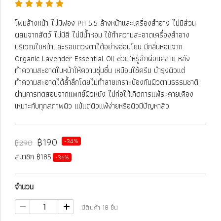
โฟมล้างหน้า ไม่มีฟอง PH 5.5 ล้างหน้าและเครื่องสำอาง ไม่มีส่วน
ผสมจากสัตว์ ไม่มีสี ไม่มีน้ำหอม ใช้ทำความสะอาดเครื่องสำอาง
บริเวณใบหน้าและรอบดวงตาได้อย่างอ่อนโยน มีกลิ่นหอมจาก
Organic Lavender Essential Oil ช่วยให้รู้สึกผ่อนคลาย หลัง
ทำความสะอาดใบหน้าให้ความชุ่มชื่น เหมือนใช้ครีม บำรุงผิวแต่
ทำความสะอาดได้ล้ำลึกโดยไม่ทำลายเกราะป้องกันผิวตามธรรมชาติ
ผ่านการทดสอบจากแพทย์ผิวหนัง ไม่ก่อให้เกิดการแพ้ระคายเคือง
เหมาะกับทุกสภาพผิว แม้แต่ผิวแพ้ง่ายหรือผิวมีปัญหาสิว
฿190
-34%
฿290
สมาชิก ฿185
-36%
จำนวน
มีสินค้า 18 ชิ้น