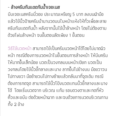
-
ล้างครีมกันแดดกันน้ำเจอเนส
บีบเจอเนสครีมมี่วอช ประมาณเหรียญ 5 บาท ลงบนฝ่ามือ
แล้วใช้นิ้วป้ายครีมนำมานวดบนใบหน้าแห้งให้ทั่วเพื่อละลาย
ครีมกันแดดกันน้ำ หลังจากนั้นใช้น้ำล้างหน้า โดยไม่ต้องตาม
ด้วยโฟมล้างหน้า จบขั้นตอนลัดเพียง 1 ขั้นตอน
วิธีใช้นวดหน้า
สามารถใช้เป็นครีมนวดหน้าได้โดยไม่บาดผิว
หน้า กรณีต้องการนวดหน้าในขั้นตอนการล้างหน้า ให้บีบครีม
ให้มากขึ้นเล็กน้อย นวดเป็นวงกลมบนหน้าเปียก นวดเป็น
วงกลมโดยใช้นิ้วชี้กลางและนาง ลากขึ้นไปข้างบน มือขวาวน
ไปทางขวา มือซ้ายวนไปทางซ้ายแล้วกลับมาที่จุดเดิม กรณี
ต้องการกดจุด สามารถใช้นิ้วโป้งนวดแทนนิ้วชี้กลางและนาง
ได้ โดยเริ่มนวดจาก บริเวณ แก้ม รอบดวงตาและกดที่หัว
คิ้วและขบับ ต่อด้วยหน้าผาก และจบด้วยการนวดบริเวณกาม
ทั้ง 2 ข้าง