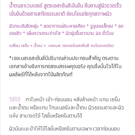
น้ำตบลาเวนเดอร์ สูตรเอสเซ้นส์เข้มข้น ซึมซาบสู่ผิวรวดเร็ว
เข้มข้นด้วยสารสกัดธรรมชาติ อ่อนโยนต่อทุกสภาพผิว
ผิวกระชับยืดหยุ่น * ลดอาการแพ้ระคายเคือง * รูขุมขนเล็กลง * ลด
รอยสิว * เพิ่มความกระจ่างใส * ผิวชุ่มชื่นยาวนาน 24 ชั่วโมง
เปลี่ยน เซรั่ม + น้ำตบ = เจอเนส วอเทอร์เอสเซ้นส์ จบในขวดเดียว
*เจอเนสเอสเซ้นส์มีปริมาณส่วนประกอบสำคัญ ตรงตาม
เอกสารอ้างอิงการทดสอบสรรพคุณจริง คุณจึงมั่นใจได้ใน
ผลลัพธ์ที่ได้หลังจากใช้ผลิตภัณฑ์
วิธีใช้
: ทาใบหน้า เช้า-ก่อนนอน หลังล้างหน้า แทน เซรั่ม
และน้ำตบ หรือแทน โทนเนอร์และน้ำตบ ผิวธรรมดาและผิว
แห้ง สามารถใช้ โลชั่นหรือครีมตามได้
ผิวมันแนะนำให้ใช้โลชั่นหรือครีมตามเฉพาะเวลาก่อนนอน