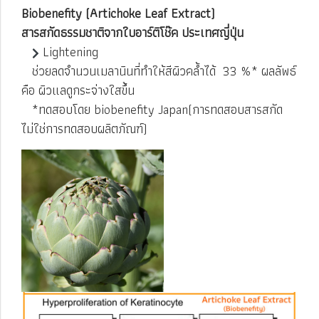
Biobenefity (Artichoke Leaf Extract)
สารสกัดธรรมชาติจากใบอาร์ติโช๊ค ประเทศญี่ปุ่น
Lightening
ช่วยลดจำนวนเมลานินที่ทำให้สีผิวคล้ำได้ 33 %* ผลลัพธ์
คือ ผิวแลดูกระจ่างใสขึ้น
*ทดสอบโดย biobenefity Japan(การทดสอบสารสกัด
ไม่ใช่การทดสอบผลิตภัณฑ์)