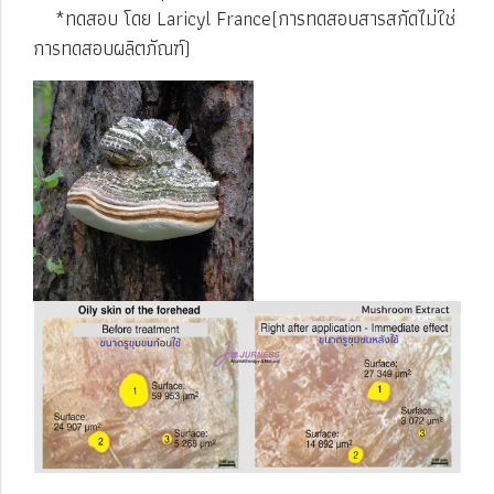
*ทดสอบ โดย Laricyl France(การทดสอบสารสกัดไม่ใช่
การทดสอบผลิตภัณฑ์)