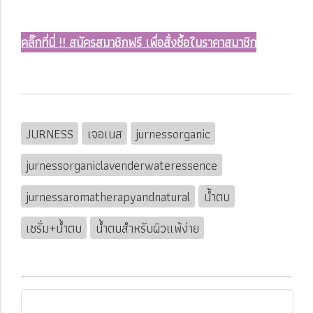
คลิ๊กที่นี่ !! สมัครสมาชิกฟรี เพื่อสั่งซื้อในราคาสมาชิก
JURNESS
เจอเนส
jurnessorganic
jurnessorganiclavenderwateressence
jurnessaromatherapyandnatural
น้ำตบ
เซรั่ม+น้ำตบ
น้ำตบสำหรับผิวแพ้ง่าย