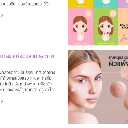
หน่วยกี่เท่าของจำนวนเวลาที่ผิว
ไหม้หากไม่ได้ทากันแดด เช่น ถ้า
10 นาทีแล้วผิวแดงหรือไหม้
ารผิวเพื่อผิวสวย สุขภาพ
่อผิวสวยอย่างเป็นธรรมชาติ จากข้าง
ห้ร่างกายแข็งแรง ทานอาหารที่มี
ไขมันดี แร่ธาตุต่างๆจาก พืช ผัก
น และสิ่งที่สำคัญที่สุด คือ อะไร
เอกของเรื่องนี้และอัศวินที่จะ
กรังสียูวีคือใคร