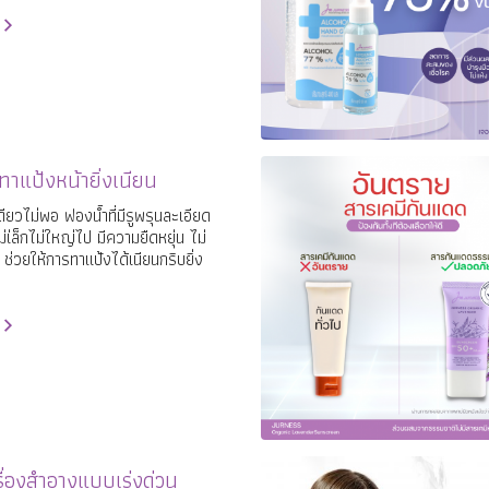
ี่ชอบแต่งหน้า จบในชิ้นเดียว
ทาแป้งหน้ายิ่งเนียน
ดียวไม่พอ ฟองน้ำที่มีรูพรุนละเอียด
่เ่ล็กไม่ใหญ่ไป มีความยืดหยุ่น ไม่
ช่วยให้การทาแป้งได้เนียนกริบยิ่ง
ครื่องสำอางแบบเร่งด่วน