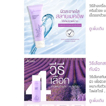
วิธีล้างเครื
ครีมมี่วอช
เช็ดออกด้วยส
ดูเพิ่มเติม
วิธีเลือก
กับผิว
วิธีเลือกสกิ
ผิว เพื่อผิ
เหมาะกับตัวเ
ไลฟสไตล์ , 
ส่วนผสมในส
ดูเพิ่มเติม