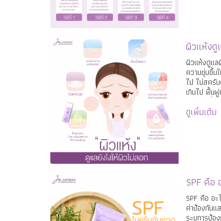
ผิวแห้งดู
ผิวแห้งดูแลผ
ความชุ่มชื้น
ไป ไม่สครับผิ
เกินไป ฟื้นฟ
ความชุ่มชื้น
ดูเพิ่มเติม
คงความชุ่มชื
SPF คื
SPF คือ อะ
ค่าป้องกันแ
ระบุการป้อง