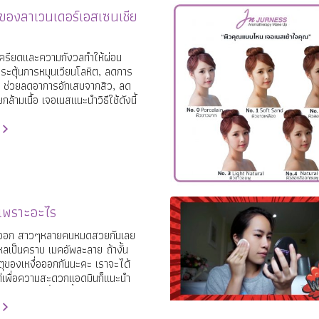
ของลาเวนเดอร์เอสเซนเชีย
ครียดและความกังวลทำให้ผ่อน
ระตุ้นการหมุนเวียนโลหิต, ลดการ
, ช่วยลดอาการอักเสบจากสิว, ลด
กล้ามเนื้อ เจอเนสแนะนำวิธีใช้ดังนี้
กเพราะอะไร
่อออก สาวๆหลายคนหมดสวยกันเลย
ลเป็นคราบ เมคอัพละลาย ถ้างั้น
ตุของเหงื่อออกกันนะคะ เราจะได้
แต่เพื่อความสะดวกแอดมินก็แนะนำ
ป้งผสมรองพื้นกันน้ำเจอเนสดีกว่า
RNESS