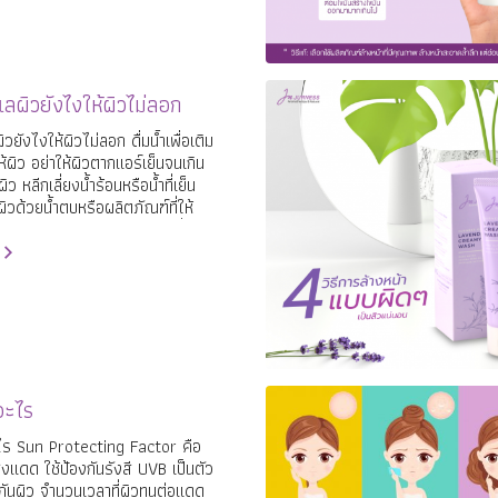
แลผิวยังไงให้ผิวไม่ลอก
ิวยังไงให้ผิวไม่ลอก ดื่มน้ำเพื่อเติม
ให้ผิว อย่าให้ผิวตากแอร์เย็นจนเกิน
ว หลีกเลี่ยงน้ำร้อนหรือน้ำที่เย็น
ูผิวด้วยน้ำตบหรือผลิตภัณฑ์ที่ให้
กับผิว ล้างหน้าด้วยผลิตภัณฑ์ที่ยัง
้นต่อผิว
อ อะไร
ไร Sun Protecting Factor คือ
สงแดด ใช้ป้องกันรังสี UVB เป็นตัว
กันผิว จำนวนเวลาที่ผิวทนต่อแดด