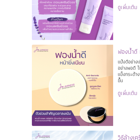
สำหรับสาวๆท
ดูเพิ่มเติม
ฟองน้ำดี 
แป้งดีอย่างเ
อย่างพอดี ไม
แข็งกระด้าง 
ขึ้น
ดูเพิ่มเติม
วิธีล้างเ