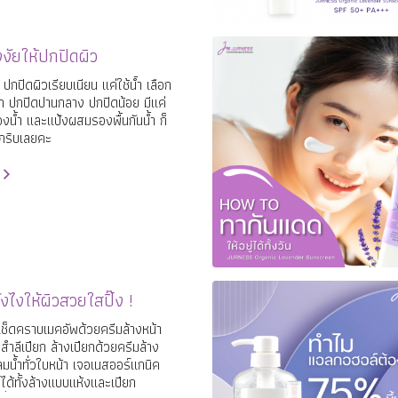
งัยให้ปกปิดผิว
 ปกปิดผิวเรียบเนียน แค่ใช้น้ำ เลือก
ก ปกปิดปานกลาง ปกปิดน้อย มีแค่
องน้ำ และแป้งผสมรองพื้นกันน้ำ ก็
กริบเลยคะ
ังไงให้ผิวสวยใสปิ๊ง !
อเช็ดคราบเมคอัพด้วยครีมล้างหน้า
สำลีเปียก ล้างเปียกด้วยครีมล้าง
มน้ำทั่วใบหน้า เจอเนสออร์แกนิค
้ได้ทั้งล้างแบบแห้งและเปียก