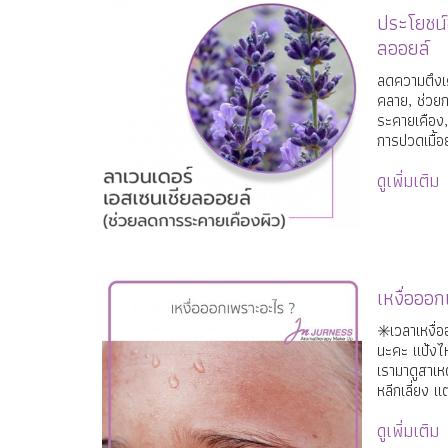
ประโยชน์
ลออยล์
ลดความตึงเ
คลาย, ช่วยก
ระคายเคือง
การปวดเมื้อย
คะ
ดูเพิ่มเติม
เหงื่อออ
✳️เวลาเหงื
นะคะ แป้งไห
เรามาดูสาเห
หลีกเลี่ยง 
ให้สาวๆใช้แ
ดูเพิ่มเติม
นะคะ #JU