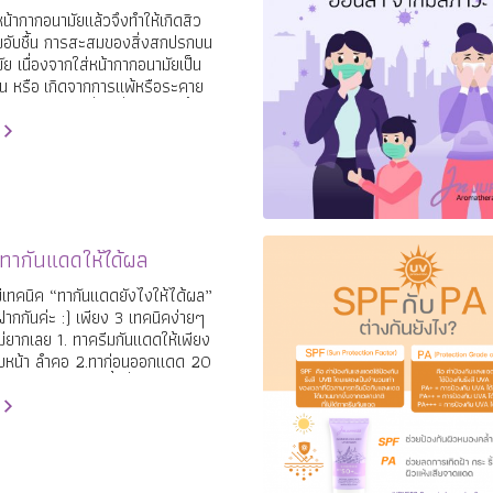
น้ากากอนามัยแล้วจึงทำให้เกิดสิว
มอับชื้น การสะสมของสิ่งสกปรกบน
ย เนื่องจากใส่หน้ากากอนามัยเป็น
น หรือ เกิดจากการแพ้หรือระคาย
้ากากอนามัยที่ใส่ ซึ่งสิ่งเหล่านี้เป็น
เกิดการสะสมของเชื้อโรคมากขึ้น
ารอุดตันของรูขุมขน และกลายเป็น
ทากันแดดให้ได้ผล
สมีเทคนิค “ทากันแดดยังไงให้ได้ผล”
กกันค่ะ :) เพียง 3 เทคนิคง่ายๆ
ไม่ยากเลย 1. ทาครีมกันแดดให้เพียง
ใบหน้า ลำคอ 2.ทาก่อนออกแดด 20
ใช้ครีมกันแดดกันน้ำที่มีค่า spf