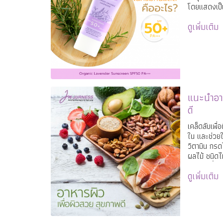
โดยแสดงเป็น
เริ่มแดงหรือ
ดูเพิ่มเติม
คุณตากแดด 
แนะนำอาห
ดี
เคล็ดลับเพื
ใน และช่วยใ
วิตามิน กรด
ผลไม้ ชนิดไห
นอกจากนี้นาง
ดูเพิ่มเติม
ปกป้องผิวจา