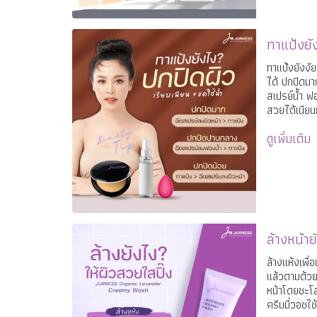
ทาแป้งยัง
ทาแป้งยังงัย
ได้ ปกปิดมา
สเปรย์น้ำ ฟ
สวยได้เนียน
ดูเพิ่มเติม
ล้างหน้าย
ล้างแห้งเพื่
แล้วตามด้วย
หน้าโดยชะโล
ครีมมี่วอชใช